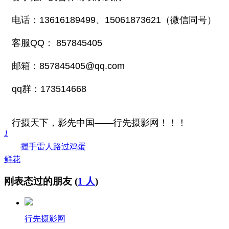
电话：13616189499、15061873621（微信同号）
客服
QQ
：
857845405
邮箱：
857845405@qq.com
qq群：173514668
行摄天下，影先中国——行先摄影网！！！
1
握手
雷人
路过
鸡蛋
鲜花
刚表态过的朋友 (
1 人
)
行先摄影网