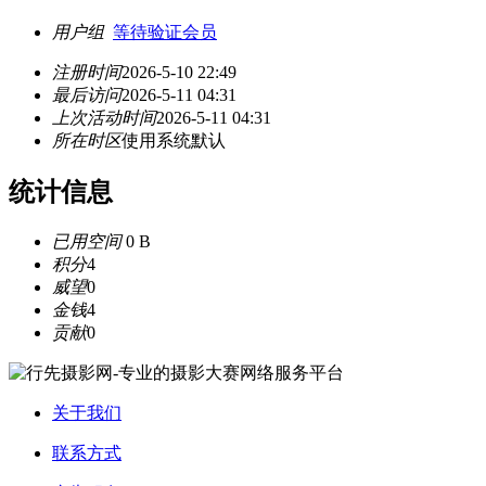
用户组
等待验证会员
注册时间
2026-5-10 22:49
最后访问
2026-5-11 04:31
上次活动时间
2026-5-11 04:31
所在时区
使用系统默认
统计信息
已用空间
0 B
积分
4
威望
0
金钱
4
贡献
0
关于我们
联系方式