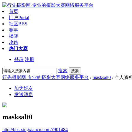
首页
门户
Portal
社区
BBS
赛事
揭晓
攻略
热门大赛
登录
注册
搜索
搜索
行先摄影网-专业的摄影大赛网络服务平台
›
masksalt0
›
个人资
加为好友
发送消息
masksalt0
http://bbs.xingxiancn.com/?901484