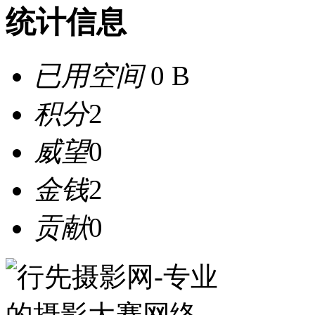
统计信息
已用空间
0 B
积分
2
威望
0
金钱
2
贡献
0