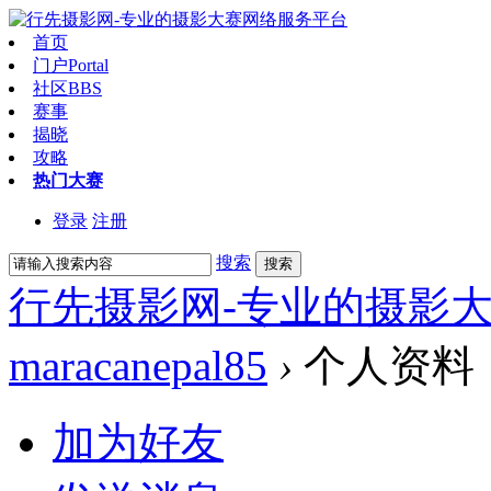
首页
门户
Portal
社区
BBS
赛事
揭晓
攻略
热门大赛
登录
注册
搜索
搜索
行先摄影网-专业的摄影
maracanepal85
›
个人资料
加为好友