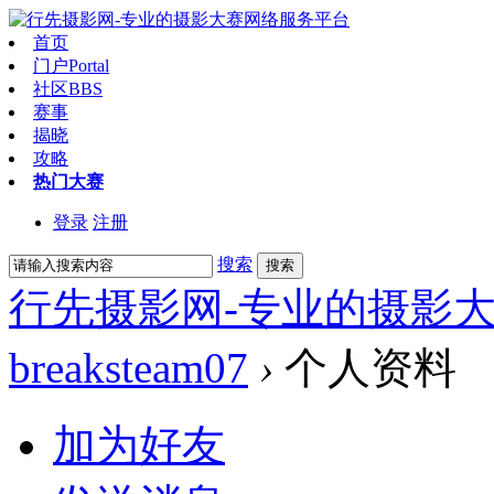
首页
门户
Portal
社区
BBS
赛事
揭晓
攻略
热门大赛
登录
注册
搜索
搜索
行先摄影网-专业的摄影
breaksteam07
›
个人资料
加为好友