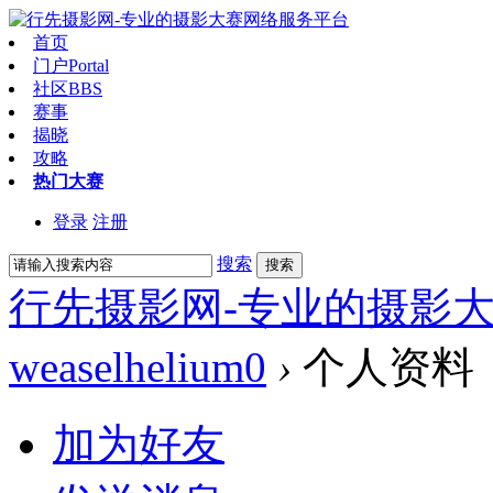
首页
门户
Portal
社区
BBS
赛事
揭晓
攻略
热门大赛
登录
注册
搜索
搜索
行先摄影网-专业的摄影
weaselhelium0
›
个人资料
加为好友