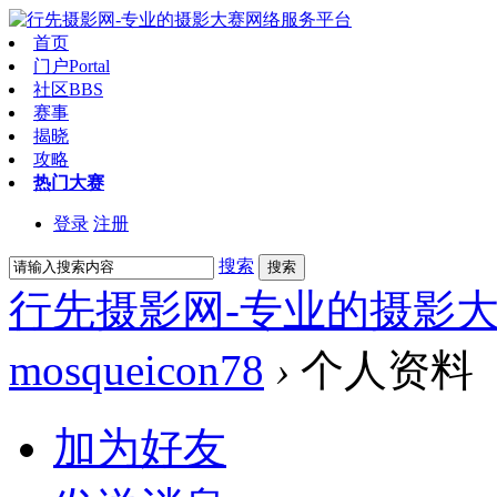
首页
门户
Portal
社区
BBS
赛事
揭晓
攻略
热门大赛
登录
注册
搜索
搜索
行先摄影网-专业的摄影
mosqueicon78
›
个人资料
加为好友