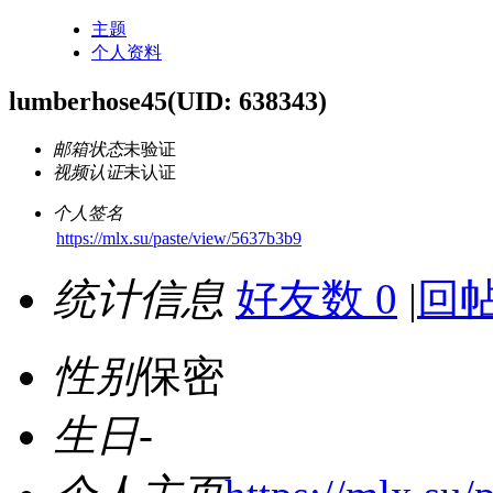
主题
个人资料
lumberhose45
(UID: 638343)
邮箱状态
未验证
视频认证
未认证
个人签名
https://mlx.su/paste/view/5637b3b9
统计信息
好友数 0
|
回帖
性别
保密
生日
-