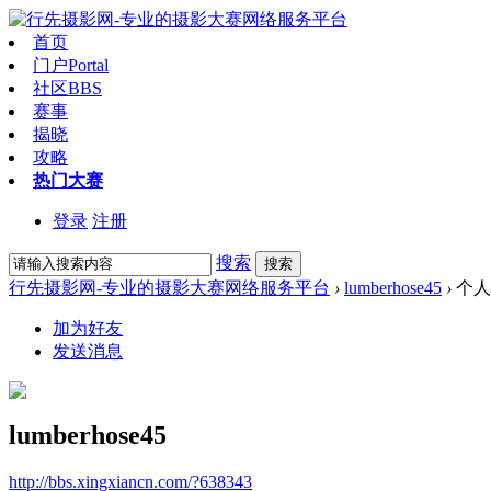
首页
门户
Portal
社区
BBS
赛事
揭晓
攻略
热门大赛
登录
注册
搜索
搜索
行先摄影网-专业的摄影大赛网络服务平台
›
lumberhose45
›
个人
加为好友
发送消息
lumberhose45
http://bbs.xingxiancn.com/?638343