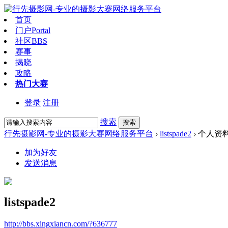
首页
门户
Portal
社区
BBS
赛事
揭晓
攻略
热门大赛
登录
注册
搜索
搜索
行先摄影网-专业的摄影大赛网络服务平台
›
listspade2
›
个人资
加为好友
发送消息
listspade2
http://bbs.xingxiancn.com/?636777