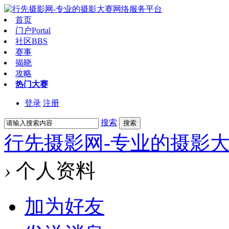
首页
门户
Portal
社区
BBS
赛事
揭晓
攻略
热门大赛
登录
注册
搜索
搜索
行先摄影网-专业的摄影
›
个人资料
加为好友