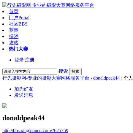
首页
门户
Portal
社区
BBS
赛事
揭晓
攻略
热门大赛
登录
注册
搜索
搜索
行先摄影网-专业的摄影大赛网络服务平台
›
donaldpeak44
›
个人
加为好友
发送消息
donaldpeak44
http://bbs.xingxiancn.com/?625759