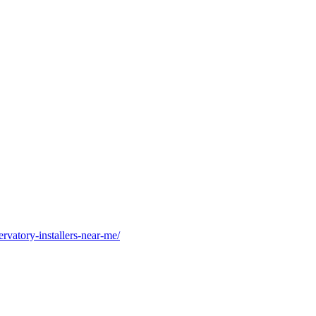
vatory-installers-near-me/