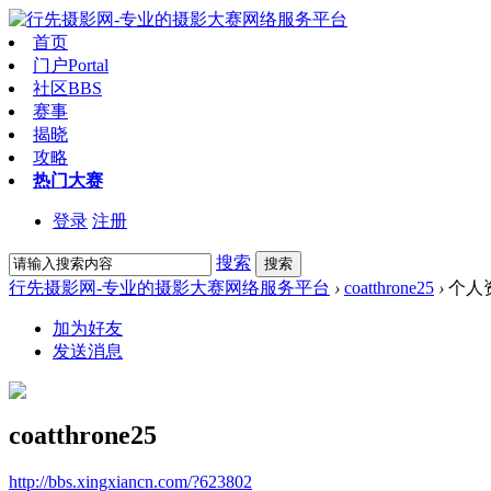
首页
门户
Portal
社区
BBS
赛事
揭晓
攻略
热门大赛
登录
注册
搜索
搜索
行先摄影网-专业的摄影大赛网络服务平台
›
coatthrone25
›
个人
加为好友
发送消息
coatthrone25
http://bbs.xingxiancn.com/?623802