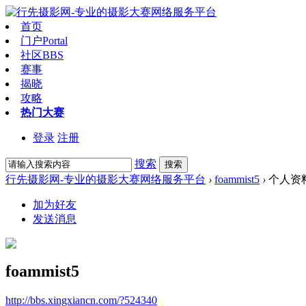
首页
门户
Portal
社区
BBS
赛事
揭晓
攻略
热门大赛
登录
注册
搜索
搜索
行先摄影网-专业的摄影大赛网络服务平台
›
foammist5
›
个人资
加为好友
发送消息
foammist5
http://bbs.xingxiancn.com/?524340