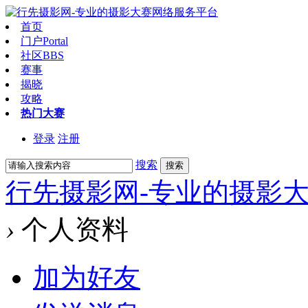
首页
门户
Portal
社区
BBS
赛事
揭晓
攻略
热门大赛
登录
注册
搜索
搜索
行先摄影网-专业的摄影
›
个人资料
加为好友