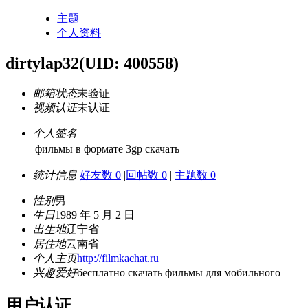
主题
个人资料
dirtylap32
(UID: 400558)
邮箱状态
未验证
视频认证
未认证
个人签名
фильмы в формате 3gp скачать
统计信息
好友数 0
|
回帖数 0
|
主题数 0
性别
男
生日
1989 年 5 月 2 日
出生地
辽宁省
居住地
云南省
个人主页
http://filmkachat.ru
兴趣爱好
бесплатно скачать фильмы для мобильного
用户认证