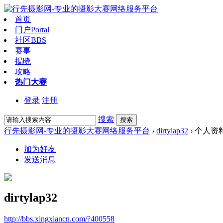
首页
门户
Portal
社区
BBS
赛事
揭晓
攻略
热门大赛
登录
注册
搜索
搜索
行先摄影网-专业的摄影大赛网络服务平台
›
dirtylap32
›
个人资
加为好友
发送消息
dirtylap32
http://bbs.xingxiancn.com/?400558