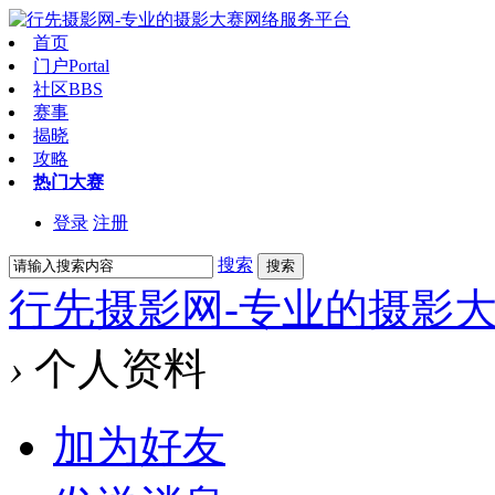
首页
门户
Portal
社区
BBS
赛事
揭晓
攻略
热门大赛
登录
注册
搜索
搜索
行先摄影网-专业的摄影
›
个人资料
加为好友