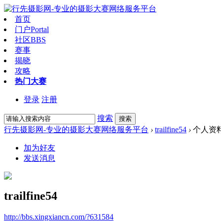
首页
门户
Portal
社区
BBS
赛事
揭晓
攻略
热门大赛
登录
注册
搜索
搜索
行先摄影网-专业的摄影大赛网络服务平台
›
trailfine54
›
个人资
加为好友
发送消息
trailfine54
http://bbs.xingxiancn.com/?631584