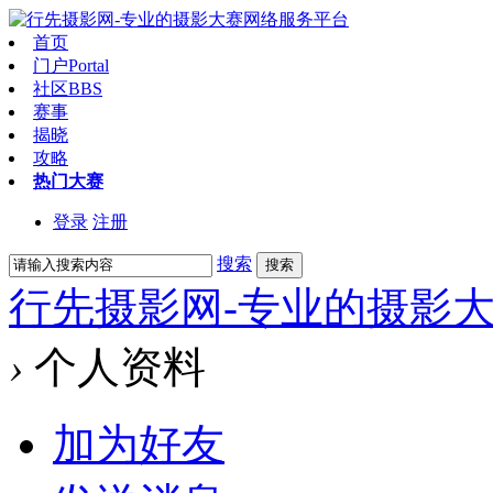
首页
门户
Portal
社区
BBS
赛事
揭晓
攻略
热门大赛
登录
注册
搜索
搜索
行先摄影网-专业的摄影
›
个人资料
加为好友