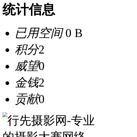
统计信息
已用空间
0 B
积分
2
威望
0
金钱
2
贡献
0