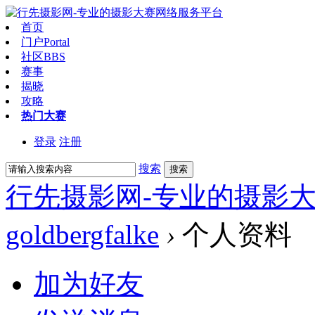
首页
门户
Portal
社区
BBS
赛事
揭晓
攻略
热门大赛
登录
注册
搜索
搜索
行先摄影网-专业的摄影
goldbergfalke
›
个人资料
加为好友